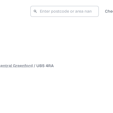
Che
entral Greenford
/
UB5 4RA